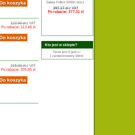
ałata Frillice 5000n otocz.
Cebula ozima Kira 250T
397.17 zł
z VAT
2128.00 zł
z VAT
Ogórek Akord 1000n
Rzodkiewka Celesta 50T 2.50-
Po rabacie: 377.31 zł
Po rabacie: 1915.20 zł
2.75
377.38 zł
z VAT
Po rabacie: 339.64 zł
122.00 zł
z VAT
Po rabacie: 113.46 zł
Kto jest w sklepie?
Koper Szmaragd 500g
Teraz jest 9 gości i
1 zarejestrowany klient
215.84 zł
z VAT
Po rabacie: 205.05 zł
Ogórek Amant 250n
Ogórek Iwa 5g