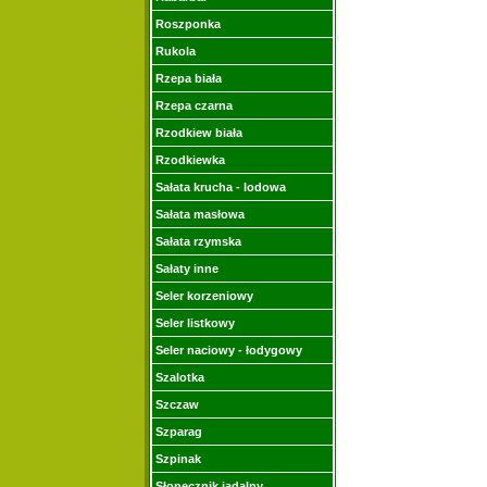
Roszponka
Rukola
Rzepa biała
Rzepa czarna
Rzodkiew biała
Rzodkiewka
Sałata krucha - lodowa
Sałata masłowa
Sałata rzymska
Sałaty inne
Seler korzeniowy
Seler listkowy
Seler naciowy - łodygowy
Szalotka
Szczaw
Szparag
Szpinak
Słonecznik jadalny