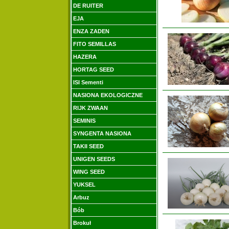
DE RUITER
EJA
ENZA ZADEN
FITO SEMILLAS
HAZERA
HORTAG SEED
ISI Sementi
NASIONA EKOLOGICZNE
RIJK ZWAAN
SEMINIS
SYNGENTA NASIONA
TAKII SEED
UNIGEN SEEDS
WING SEED
YUKSEL
Arbuz
Bób
Brokuł