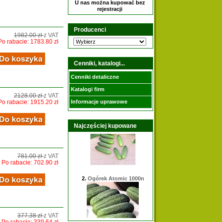
U nas można kupować bez
rejestracji
Producenci
1982.00 zł
z VAT
Po rabacie: 1783.80 zł
Cenniki, katalogi...
Cenniki detaliczne
Katalogi firm
2128.00 zł
z VAT
Ogórek Octopus 500N
Po rabacie: 1915.20 zł
Informacje uprawowe
Najczęściej kupowane
781.00 zł
z VAT
Po rabacie: 702.90 zł
Ogórek Atomic 1000n
377.38 zł
z VAT