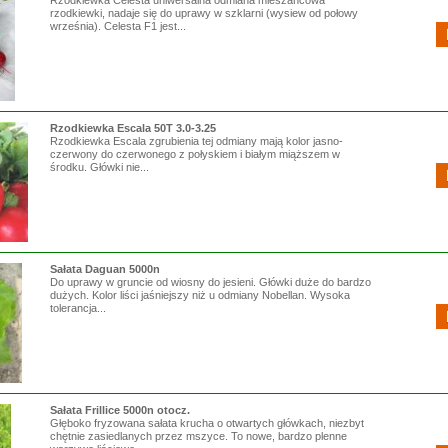
Rzodkiewka Celesta uniwersalna odmiana mieszańcowa
rzodkiewki, nadaje się do uprawy w szklarni (wysiew od połowy
września). Celesta F1 jest...
Rzodkiewka Escala 50T 3.0-3.25
Rzodkiewka Escala zgrubienia tej odmiany mają kolor jasno-
czerwony do czerwonego z połyskiem i białym miąższem w
środku. Główki nie...
Sałata Daguan 5000n
Do uprawy w gruncie od wiosny do jesieni. Główki duże do bardzo
dużych. Kolor liści jaśniejszy niż u odmiany Nobellan. Wysoka
tolerancja...
Sałata Frillice 5000n otocz.
Głęboko fryzowana sałata krucha o otwartych główkach, niezbyt
chętnie zasiedlanych przez mszyce. To nowe, bardzo plenne