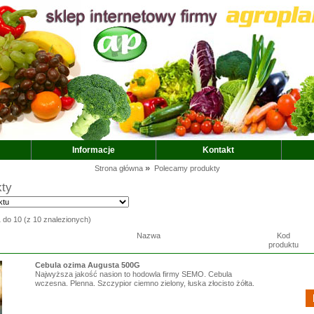
Informacje
Kontakt
»
Strona główna
Polecamy produkty
kty
1
do
10
(z
10
znalezionych)
Nazwa
Kod
produktu
Cebula ozima Augusta 500G
Najwyższa jakość nasion to hodowla firmy SEMO. Cebula
wczesna. Plenna. Szczypior ciemno zielony, łuska złocisto żółta.