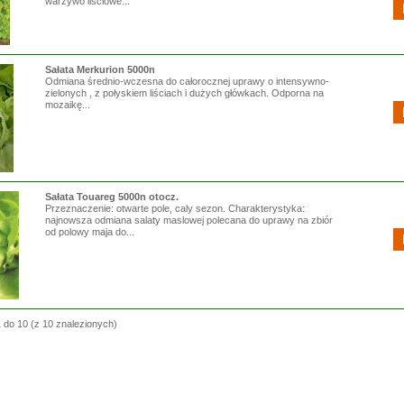
warzywo liściowe...
Cebula ozima Fabula ISI 31115
S
250T
1982.00 zł
z VAT
Po rabacie: 1783.80 zł
Sałata Merkurion 5000n
Odmiana średnio-wczesna do całorocznej uprawy o intensywno-
zielonych , z połyskiem liściach i dużych główkach. Odporna na
mozaikę...
Sałata Touareg 5000n otocz.
Przeznaczenie: otwarte pole, caly sezon. Charakterystyka:
najnowsza odmiana salaty maslowej polecana do uprawy na zbiór
od polowy maja do...
1
do
10
(z
10
znalezionych)