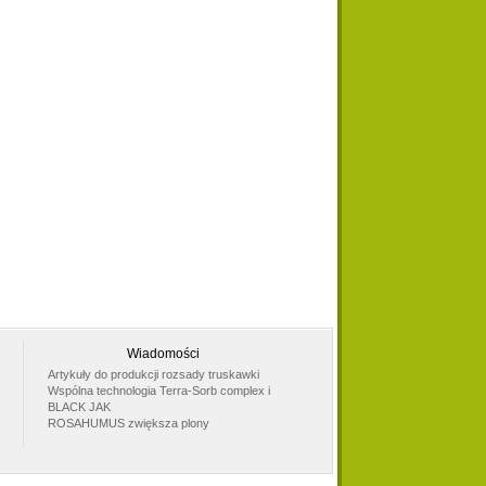
Ogórek Amant 250n
Ogórek Iwa 5g
Cebula szczypiorowa
Wiadomości
Parade 10T NCC
Artykuły do produkcji rozsady truskawki
Wspólna technologia Terra-Sorb complex i
BLACK JAK
ROSAHUMUS zwiększa plony