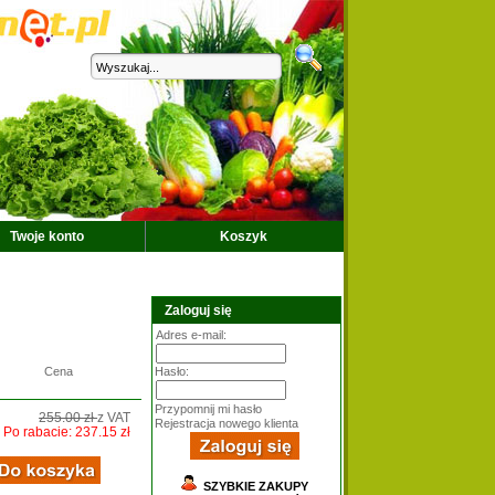
Twoje konto
Koszyk
Zaloguj się
Adres e-mail:
Cena
Hasło:
Przypomnij mi hasło
255.00 zł
z VAT
Rejestracja nowego klienta
Po rabacie: 237.15 zł
SZYBKIE ZAKUPY