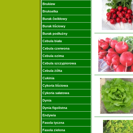
Brukiew
Brukselka
Burak ćwikłowy
Burak liściowy
Burak podłużny
Cebula biała
Cebula czerwona
Cebula ozima
Cebula szczypiorowa
Cebula żółta
Cukinia
Cykoria liściowa
Cykoria sałatowa
Dynia
Dynia figolistna
Endywia
Fasola tyczna
Fasola zielona