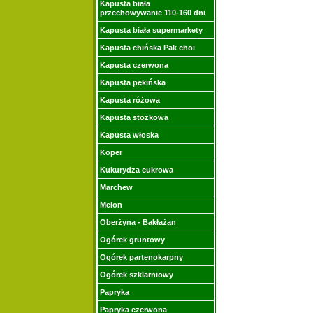
Kapusta biała
przechowywanie 110-160 dni
Kapusta biała supermarkety
Kapusta chińska Pak choi
Kapusta czerwona
Kapusta pekińska
Kapusta różowa
Kapusta stożkowa
Kapusta włoska
Koper
Kukurydza cukrowa
Marchew
Melon
Oberżyna - Bakłażan
Ogórek gruntowy
Ogórek partenokarpny
Ogórek szklarniowy
Papryka
Papryka czerwona