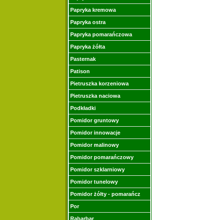
Papryka kremowa
Papryka ostra
Papryka pomarańczowa
Papryka żółta
Pasternak
Patison
Pietruszka korzeniowa
Pietruszka naciowa
Podkładki
Pomidor gruntowy
Pomidor innowacje
Pomidor malinowy
Pomidor pomarańczowy
Pomidor szklarniowy
Pomidor tunelowy
Pomidor żółty - pomarańcz
Por
Rabarbar