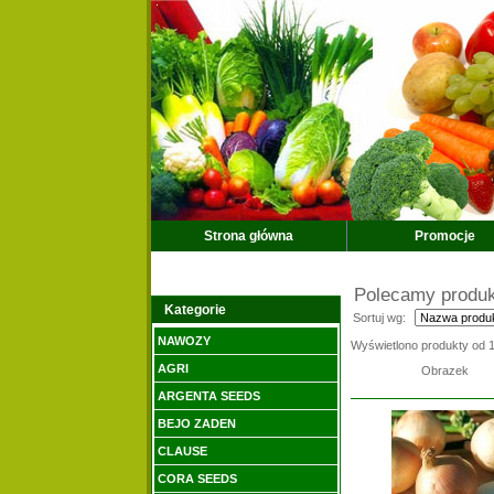
Strona główna
Promocje
Polecamy produ
Kategorie
Sortuj wg:
NAWOZY
Wyświetlono produkty od
AGRI
Obrazek
ARGENTA SEEDS
BEJO ZADEN
CLAUSE
CORA SEEDS