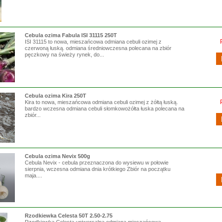
Cebula ozima Fabula ISI 31115 250T
ISI 31115 to nowa, mieszańcowa odmiana cebuli ozimej z
czerwoną łuską. odmiana średniowczesna polecana na zbiór
pęczkowy na świeży rynek, do...
Cebula ozima Kira 250T
Kira to nowa, mieszańcowa odmiana cebuli ozimej z żółtą łuską.
bardzo wczesna odmiana cebuli słomkowożółta łuska polecana na
zbiór...
Cebula ozima Nevix 500g
Cebula Nevix - cebula przeznaczona do wysiewu w połowie
sierpnia, wczesna odmiana dnia krótkiego Zbiór na początku
maja....
Rzodkiewka Celesta 50T 2.50-2.75