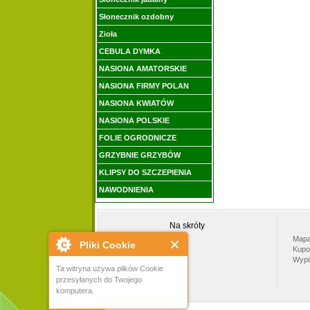
Słonecznik ozdobny
Zioła
CEBULA DYMKA
NASIONA AMATORSKIE
NASIONA FIRMY POLAN
NASIONA KWIATÓW
NASIONA POLSKIE
FOLIE OGRODNICZE
GRZYBNIE GRZYBÓW
KLIPSY DO SZCZEPIENIA
NAWODNIENIA
Na skróty
Strona główna
Mapa
Pliki Cookie
Polecane produkty
Kupo
Promocje
Wypis
Ta witryna używa plików Cookie
Nowości
przesyłanych do Twojego
Wszystkie produkty ...
komputera.