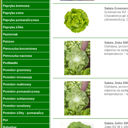
Papryka kremowa
Sałata Greenar
Greenarrow RZ -
Papryka ostra
Charakteryzuje s
zdrowotnością. 
Papryka pomarańczowa
Papryka żółta
Pasternak
Patison
Sałata Jiska 50
Odmiana, przezna
Pietruszka korzeniowa
odporna na wybi
temperaturze – la
Pietruszka naciowa
Podkładki
Pomidor gruntowy
Pomidor innowacje
Sałata Jiska 50
Pomidor malinowy
Odmiana, przezna
odporna na wybi
Pomidor pomarańczowy
temperaturze – la
Pomidor szklarniowy
Pomidor tunelowy
Pomidor żółty - pomarańcz
Por
Sałata Jolito 5
Jolito RZ Bl 1-2
Rabarbar