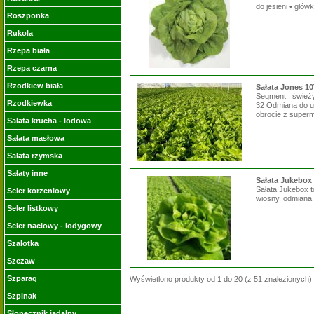
do jesieni • głów
Roszponka
Rukola
Rzepa biała
Rzepa czarna
Rzodkiew biała
Sałata Jones 10
Segment : śwież
Rzodkiewka
32 Odmiana do u
obrocie z superm
Sałata krucha - lodowa
Sałata masłowa
Sałata rzymska
Sałaty inne
Sałata Jukebox
Sałata Jukebox t
Seler korzeniowy
wiosny. odmiana 
Seler listkowy
Seler naciowy - łodygowy
Szalotka
Szczaw
Szparag
Wyświetlono produkty od
1
do
20
(z
51
znalezionych)
Szpinak
Słonecznik jadalny