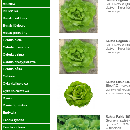
Sałata Daguan 
Brukiew
Do uprawy w grun
dużych. Kolor li
Brukselka
tolerancja...
Burak ćwikłowy
Burak liściowy
Burak podłużny
Cebula biała
Sałata Daguan 
Do uprawy w grun
Cebula czerwona
dużych. Kolor li
tolerancja...
Cebula ozima
Cebula szczypiorowa
Cebula żółta
Cukinia
Sałata Elicio 50
Cykoria liściowa
Elico RZ - nowa
uprawy od wiosny
Cykoria sałatowa
zdrowotność i wy
Dynia
Dynia figolistna
Endywia
Sałata Fairly 10
Fasola tyczna
Segment: świeży 
tydzień 13-33 S
Fasola zielona
w tunelach...