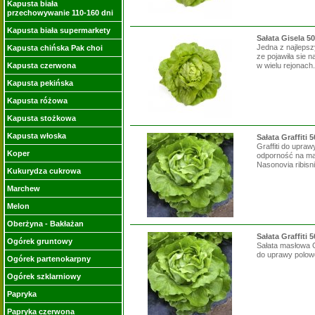
Kapusta biała
przechowywanie 110-160 dni
Kapusta biała supermarkety
Sałata Gisela 5
Jedna z najlepsz
Kapusta chińska Pak choi
ze pojawiła sie 
Kapusta czerwona
w wielu rejonach.
Kapusta pekińska
Kapusta różowa
Kapusta stożkowa
Kapusta włoska
Sałata Graffiti 
Graffiti do upraw
Koper
odporność na mą
Nasonovia ribisnig
Kukurydza cukrowa
Marchew
Melon
Oberżyna - Bakłażan
Sałata Graffiti 
Ogórek gruntowy
Sałata masłowa Gr
do uprawy polowe
Ogórek partenokarpny
Ogórek szklarniowy
Papryka
Papryka czerwona