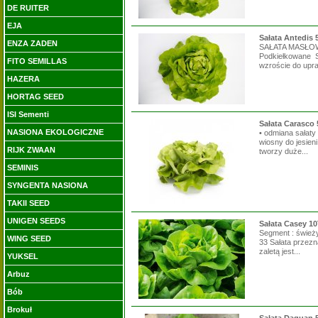
DE RUITER
EJA
Sałata Antedis 
ENZA ZADEN
SAŁATA MASŁOW
Podkiełkowane S
FITO SEMILLAS
wzroście do upra
HAZERA
HORTAG SEED
ISI Sementi
Sałata Carasco 
NASIONA EKOLOGICZNE
• odmiana sałat
wiosny do jesien
RIJK ZWAAN
tworzy duże...
SEMINIS
SYNGENTA NASIONA
TAKII SEED
UNIGEN SEEDS
Sałata Casey 10
Segment : świeży
WING SEED
33 Sałata przezn
zaletą jest...
YUKSEL
Arbuz
Bób
Brokuł