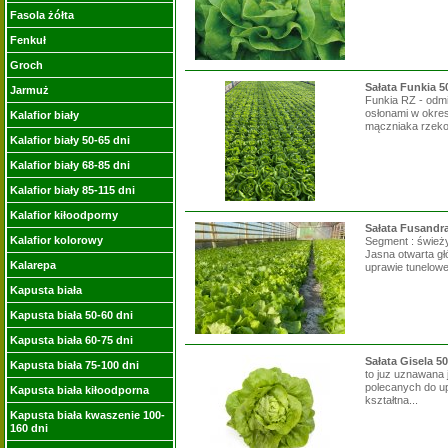
Fasola żółta
Fenkuł
Groch
Sałata Funkia 5
Jarmuż
Funkia RZ - odm
osłonami w okres
Kalafior biały
mączniaka rzeko
Kalafior biały 50-65 dni
Kalafior biały 68-85 dni
Kalafior biały 85-115 dni
Kalafior kiłoodporny
Sałata Fusandra
Kalafior kolorowy
Segment : świeży
Jasna otwarta g
Kalarepa
uprawie tunelowej
Kapusta biała
Kapusta biała 50-60 dni
Kapusta biała 60-75 dni
Sałata Gisela 5
Kapusta biała 75-100 dni
to juz uznawana 
polecanych do up
Kapusta biała kiłoodporna
kształtna...
Kapusta biała kwaszenie 100-
160 dni