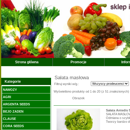
Strona główna
Promocje
Info
Sałata masłowa
Kategorie
Filtruj wyniki w/g.:
NAWOZY
Wyświetlono produkty od
1
do
20
(z
51
znalezionych)
AGRI
Obrazek
ARGENTA SEEDS
Sałata Antedis 
BEJO ZADEN
SAŁATA MASŁOWA
Odmiana o szybki
CLAUSE
Tworzy bardzo du
CORA SEEDS