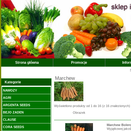
Strona główna
Promocje
Info
Marchew
Kategorie
NAWOZY
AGRI
ARGENTA SEEDS
Wyświetlono produkty od
1
do
16
(z
16
znalezionych)
BEJO ZADEN
Obrazek
CLAUSE
Marchew Bolero
CORA SEEDS
Wyjątkowej jakoś