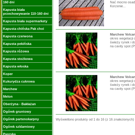
160 dni
Nać mocno osadzo
Korzenie...
Kapusta biała
przechowywanie 110-160 dni
Kapusta biała supermarkety
Kapusta chińska Pak choi
Marchew Volcano
Kapusta czerwona
okres wegetacji 
świeży rynek i 
Kapusta pekińska
na cavity spot (P
Kapusta różowa
Kapusta stożkowa
Kapusta włoska
Koper
Marchew Volcano
okres wegetacji 
Kukurydza cukrowa
świeży rynek i 
na cavity spot (P
Marchew
Melon
Oberżyna - Bakłażan
Ogórek gruntowy
Ogórek partenokarpny
Wyświetlono produkty od
1
do
16
(z
16
znalezionych)
Ogórek szklarniowy
Papryka