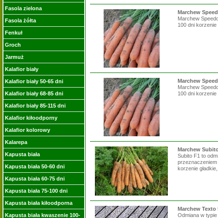
Fasola zielona
Marchew Speedo
Marchew Speedo F
Fasola żółta
100 dni korzenie
Fenkuł
Groch
Jarmuż
Kalafior biały
Marchew Speedo 
Kalafior biały 50-65 dni
Marchew Speedo F
Kalafior biały 68-85 dni
100 dni korzenie
Kalafior biały 85-115 dni
Kalafior kiłoodporny
Kalafior kolorowy
Kalarepa
Marchew Subito
Kapusta biała
Subito F1 to odm
przeznaczeniem n
Kapusta biała 50-60 dni
korzenie gładkie,.
Kapusta biała 60-75 dni
Kapusta biała 75-100 dni
Kapusta biała kiłoodporna
Marchew Texto 
Kapusta biała kwaszenie 100-
Odmiana w typie 