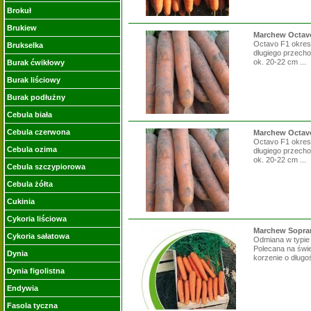
Brokuł
Brukiew
Marchew Octavo
Octavo F1 okres 
Brukselka
długiego przecho
ok. 20-22 cm ...
Burak ćwikłowy
Burak liściowy
Burak podłużny
Cebula biała
Cebula czerwona
Marchew Octavo
Octavo F1 okres 
Cebula ozima
długiego przecho
ok. 20-22 cm ...
Cebula szczypiorowa
Cebula żółta
Cukinia
Cykoria liściowa
Marchew Sopran
Cykoria sałatowa
Odmiana w typie 
Polecana na świe
Dynia
korzenie o długoś
Dynia figolistna
Endywia
Fasola tyczna