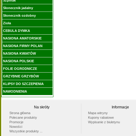
Szpinak
Słonecznik jadalny
Słonecznik ozdobny
Zioła
CEBULA DYMKA
NASIONA AMATORSKIE
NASIONA FIRMY POLAN
NASIONA KWIATÓW
NASIONA POLSKIE
FOLIE OGRODNICZE
GRZYBNIE GRZYBÓW
KLIPSY DO SZCZEPIENIA
NAWODNIENIA
Na skróty
Informacje
Strona główna
Mapa witryny
Polecane produkty
Kupony rabatowe
Promocje
Wypisanie z biuletynu
Nowości
Wszystkie produkty ...