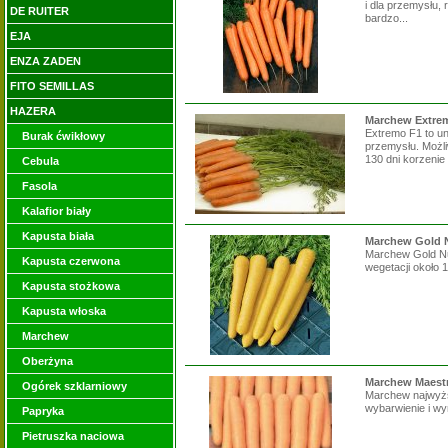
i dla przemysłu,
DE RUITER
bardzo...
EJA
ENZA ZADEN
FITO SEMILLAS
HAZERA
Marchew Extre
Extremo F1 to un
Burak ćwikłowy
przemysłu. Możl
130 dni korzenie 
Cebula
Fasola
Kalafior biały
Kapusta biała
Marchew Gold N
Marchew Gold Nu
Kapusta czerwona
wegetacji około 1
Kapusta stożkowa
Kapusta włoska
Marchew
Oberżyna
Marchew Maestro
Ogórek szklarniowy
Marchew najwyższ
wybarwienie i wy
Papryka
Pietruszka naciowa