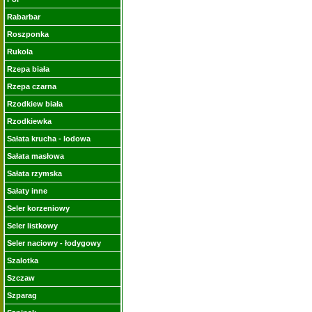
Rabarbar
Roszponka
Rukola
Rzepa biała
Rzepa czarna
Rzodkiew biała
Rzodkiewka
Sałata krucha - lodowa
Sałata masłowa
Sałata rzymska
Sałaty inne
Seler korzeniowy
Seler listkowy
Seler naciowy - łodygowy
Szalotka
Szczaw
Szparag