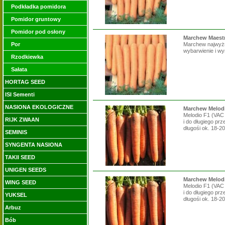
Podkładka pomidora
Pomidor gruntowy
Pomidor pod osłony
Marchew Maestr
Por
Marchew najwyższ
wybarwienie i wy
Rzodkiewka
Sałata
HORTAG SEED
ISI Sementi
NASIONA EKOLOGICZNE
Marchew Melodio
Melodio F1 (VAC 
RIJK ZWAAN
i do długiego pr
długośi ok. 18-20.
SEMINIS
SYNGENTA NASIONA
TAKII SEED
UNIGEN SEEDS
Marchew Melodio
WING SEED
Melodio F1 (VAC 
i do długiego pr
YUKSEL
długośi ok. 18-20.
Arbuz
Bób